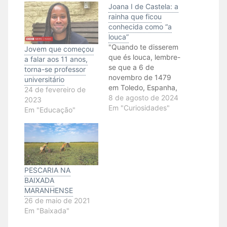
Joana I de Castela: a
rainha que ficou
conhecida como “a
louca”
"Quando te disserem
Jovem que começou
que és louca, lembre-
a falar aos 11 anos,
se que a 6 de
torna-se professor
novembro de 1479
universitário
em Toledo, Espanha,
24 de fevereiro de
nasceu Juana de
8 de agosto de 2024
2023
Castela, uma rainha
Em "Curiosidades"
Em "Educação"
que nunca foi louca,
nunca! Juana foi
casada aos 16 anos
com um menino que
chamavam de lindo,
(Felipe El Hermoso),
PESCARIA NA
embora não fosse.
BAIXADA
(Segundo os retratos,
MARANHENSE
…
26 de maio de 2021
Em "Baixada"