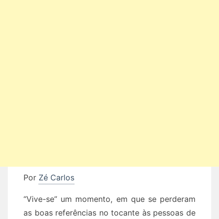
Por
Zé Carlos
“Vive-se” um momento, em que se perderam
as boas referências no tocante às pessoas de