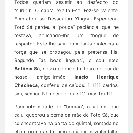
Todos queriam assistir ao desfecho do
“sururu”. O cabra exaltou-se. Fez-se valente.
Embrabou-se. Desacatou. Xingou. Esperneou.
Totó Sá perdeu a “pouca” paciência, que lhe
restava, aplicando-lhe um “bogue de
respeito”. Este lhe saiu com tanta violência e
força que se propagou pela pretensa fila.
Segundo “as boas línguas”, o seu neto
Antônio Sá
, nosso conhecido Toureiro, pai de
nosso amigo-irmão
Inácio Henrique
Checheca
, conferiu os caídos. 111.111 caídos,
sim, senhor. Não sei por que 111, mas foi 111.
Para infelicidade do “brabão”, o último, que
caiu, quebrou a perna da mãe de Totó Sá, que
se encontrava na porta do quintal, sentada no
chão, preparando, num alguidar, o vinhadalho